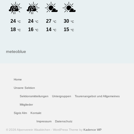
meteoblue
Home
Unsere Sektion
Sektionsmitteilungen
Untergruppen
Tourenangebot und Allgemeines
Mitglieder
Sigriz Alm
Kontakt
Impressum
Datenschutz
© 2026 Alpenverein Waakirchen - WordPress Theme by
Kadence WP