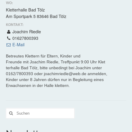
WO:
Sigriz Alm
Kletterhalle Bad Tölz
Am Sportpark 5 83646 Bad Tölz
Kontakt
KONTAKT:
Joachim Riedle
Impressum
01627800393
E-Mail
Datenschutz
Betreutes Klettern für Eltern, Kinder und
Freunde mit Joachim Riedle, Treffpunkt 9:00 Uhr Klet
terhalle Bad Tölz, bitte unbedingt bei Joachim unter
0162/7800393 oder joachimriedle@web.de anmelden,
Kinder unter 8 Jahren dürfen nur in Begleitung eines
Erwachsenen in der Halle klettern.
Suche
nach: