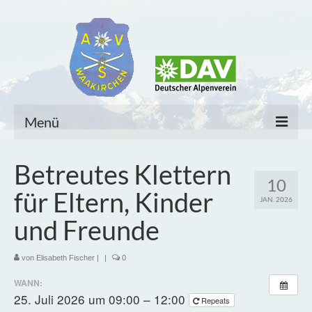
Menü
Home
Betreutes Klettern
10
Unsere Sektion
für Eltern, Kinder
JAN. 2026
Sektionsmitteilungen
und Freunde
Untergruppen
von
Elisabeth Fischer
|
|
0
Tourenangebot und Allgemeines
WANN:
25. Juli 2026 um 09:00 – 12:00
Repeats
Mitglieder