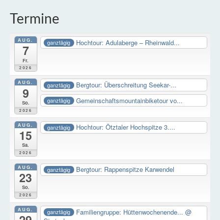
Termine
AUG.
Hochtour: Adulaberge – Rheinwald...
ganztägig
7
Fr.
2026
AUG.
Bergtour: Überschreitung Seekar-...
ganztägig
9
Gemeinschaftsmountainbiketour vo...
ganztägig
So.
2026
AUG.
Hochtour: Ötztaler Hochspitze 3....
ganztägig
15
Sa.
2026
AUG.
Bergtour: Rappenspitze Karwendel
ganztägig
23
So.
2026
AUG.
Familiengruppe: Hüttenwochenende...
@
ganztägig
29