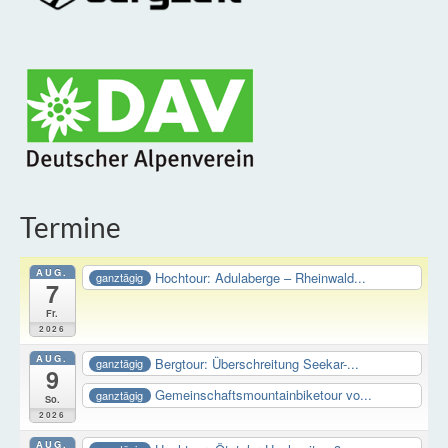
Termine
AUG.
Hochtour: Adulaberge – Rheinwald...
ganztägig
7
Fr.
2026
AUG.
Bergtour: Überschreitung Seekar-...
ganztägig
9
Gemeinschaftsmountainbiketour vo...
ganztägig
So.
2026
AUG.