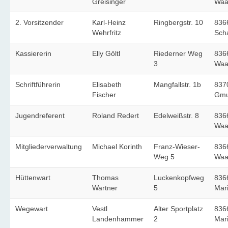
Greisinger
Waa
Sigriz Alm
2. Vorsitzender
Karl-Heinz
Ringbergstr. 10
836
Wehrfritz
Scha
Kontakt
Kassiererin
Elly Göltl
Riederner Weg
836
Impressum
3
Waa
Datenschutz
Schriftführerin
Elisabeth
Mangfallstr. 1b
837
Fischer
Gm
Jugendreferent
Roland Redert
Edelweißstr. 8
836
Waa
Mitgliederverwaltung
Michael Korinth
Franz-Wieser-
836
Weg 5
Waa
Hüttenwart
Thomas
Luckenkopfweg
836
Wartner
5
Mari
Wegewart
Vestl
Alter Sportplatz
836
Landenhammer
2
Mari