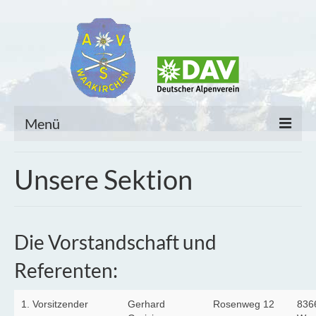
Menü
Home
Unsere Sektion
Unsere Sektion
Sektionsmitteilungen
Die Vorstandschaft und
Untergruppen
Referenten:
Tourenangebot und Allgemeines
1. Vorsitzender
Gerhard
Rosenweg 12
836
Mitglieder