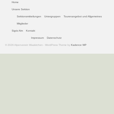
Home
Unsere Sektion
Sektionsmitteilungen
Untergruppen
Tourenangebot und Allgemeines
Mitglieder
Sigriz Alm
Kontakt
Impressum
Datenschutz
© 2026 Alpenverein Waakirchen - WordPress Theme by
Kadence WP