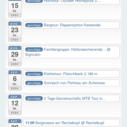
Hochtour: Ötztaler Hochspitze 3....
ganztägig
15
Sa.
2026
AUG.
Bergtour: Rappenspitze Karwendel
ganztägig
23
So.
2026
AUG.
Familiengruppe: Hüttenwochenende...
@
ganztägig
29
Sigrizalm
Sa.
2026
SEP.
Klettertour: Fleischbank 2.186 m
ganztägig
6
Sonnjoch von Pertisau am Achensee
ganztägig
So.
2026
SEP.
3 Tage-Gemeinschafts MTB Tour in...
ganztägig
12
Sa.
2026
SEP.
11:00
Bergmesse am Rechelkopf
@ Rechelkopf