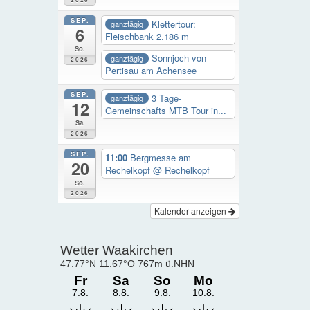
2026
SEP.
Klettertour:
ganztägig
6
Fleischbank 2.186 m
So.
Sonnjoch von
ganztägig
2026
Pertisau am Achensee
SEP.
3 Tage-
ganztägig
12
Gemeinschafts MTB Tour in...
Sa.
2026
SEP.
11:00
Bergmesse am
20
Rechelkopf
@ Rechelkopf
So.
2026
Kalender anzeigen