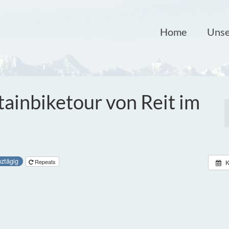
Home
Unse
inbiketour von Reit im
ztägig
Repeats
K