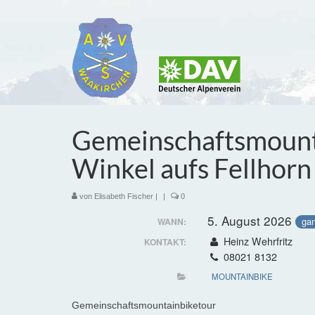
Gemeinschaftsmounta
Winkel aufs Fellhorn
von
Elisabeth Fischer
|
|
0
5. August 2026
gan
WANN:
Heinz Wehrfritz
KONTAKT:
08021 8132
MOUNTAINBIKE
Gemeinschaftsmountainbiketour