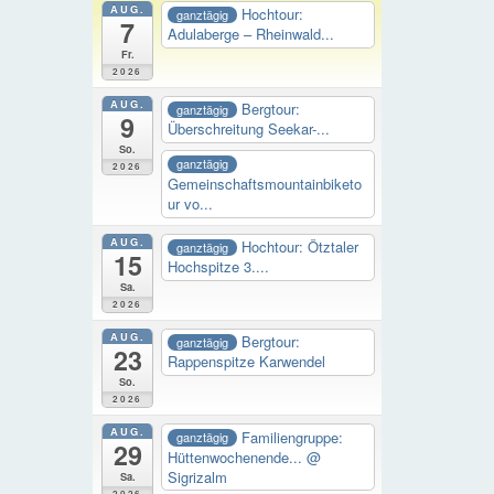
AUG.
Hochtour:
ganztägig
7
Adulaberge – Rheinwald...
Fr.
2026
AUG.
Bergtour:
ganztägig
9
Überschreitung Seekar-...
So.
ganztägig
2026
Gemeinschaftsmountainbiketo
ur vo...
AUG.
Hochtour: Ötztaler
ganztägig
15
Hochspitze 3....
Sa.
2026
AUG.
Bergtour:
ganztägig
23
Rappenspitze Karwendel
So.
2026
AUG.
Familiengruppe:
ganztägig
29
Hüttenwochenende...
@
Sigrizalm
Sa.