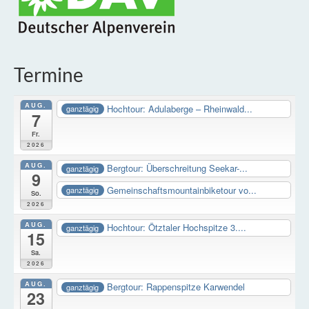
Termine
AUG.
Hochtour: Adulaberge – Rheinwald...
ganztägig
7
Fr.
2026
AUG.
Bergtour: Überschreitung Seekar-...
ganztägig
9
Gemeinschaftsmountainbiketour vo...
ganztägig
So.
2026
AUG.
Hochtour: Ötztaler Hochspitze 3....
ganztägig
15
Sa.
2026
AUG.
Bergtour: Rappenspitze Karwendel
ganztägig
23