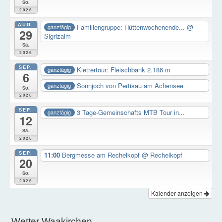
So.
2026
AUG.
Familiengruppe: Hüttenwochenende...
@
ganztägig
29
Sigrizalm
Sa.
2026
SEP.
Klettertour: Fleischbank 2.186 m
ganztägig
6
Sonnjoch von Pertisau am Achensee
ganztägig
So.
2026
SEP.
3 Tage-Gemeinschafts MTB Tour in...
ganztägig
12
Sa.
2026
SEP.
11:00
Bergmesse am Rechelkopf
@ Rechelkopf
20
So.
2026
Kalender anzeigen