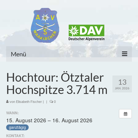
Menü
Home
Hochtour: Ötztaler
13
Unsere Sektion
Hochspitze 3.714 m
JAN. 2026
Sektionsmitteilungen
von
Elisabeth Fischer
|
|
0
Untergruppen
WANN:
15. August 2026 – 16. August 2026
Tourenangebot und Allgemeines
ganztägig
Mitglieder
KONTAKT: